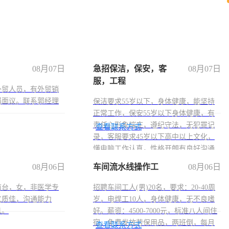
08月07日
急招保洁，保安，客
08月07日
服，工程
外贸人员，有外贸销
遇面议。联系郭经理
保洁要求55岁以下，身体健康，能坚持
正常工作，保安55岁以下身体健康，有
责任心形象端庄，遵纪守法，无犯罪记
查看联系方式
录，客服要求45岁以下高中以上文化，
懂电脑工作认真，性格开朗有良好沟通
能力，工程，懂水电维修。
08月06日
车间流水线操作工
08月06日
前台，女，非医学专
招聘车间工人(男)20名，要求：20-40周
气质佳，沟通能力
岁，电焊工10人，身体健康，无不良嗜
息。
好。薪资：4500-7000元，标准八人间住
宿，免费发放劳保用品，两班倒，每月
查看联系方式