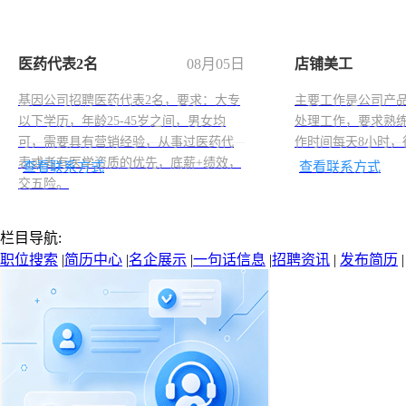
医药代表2名
08月05日
店铺美工
基因公司招聘医药代表2名，要求：大专
主要工作是公司产
以下学历，年龄25-45岁之间，男女均
处理工作，要求熟练
可，需要具有营销经验，从事过医药代
作时间每天8小时，
表或者有医学资质的优先，底薪+绩效，
查看联系方式
查看联系方式
交五险。
栏目导航:
职位搜索
|
简历中心
|
名企展示
|
一句话信息
|
招聘资讯
|
发布简历