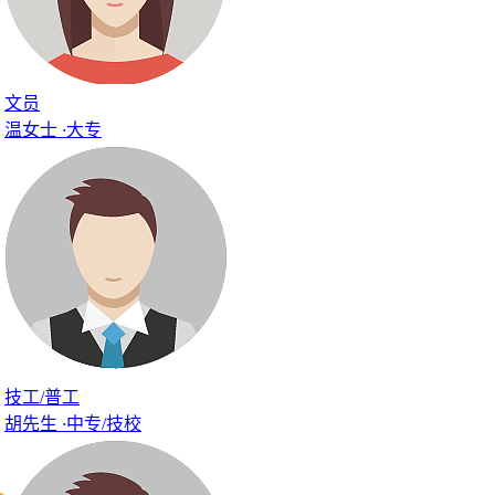
文员
温女士
·
大专
技工/普工
胡先生
·
中专/技校