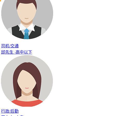
司机/交通
邱先生
·
高中以下
行政/后勤