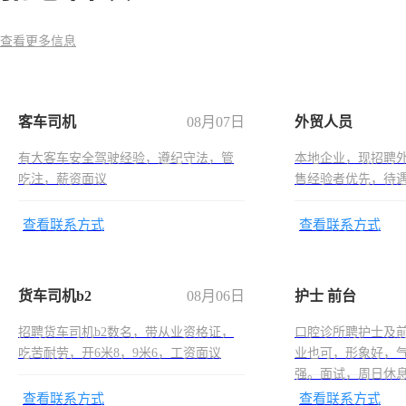
查看更多信息
客车司机
08月07日
外贸人员
有大客车安全驾驶经验，遵纪守法，管
本地企业，现招聘
吃注，薪资面议
售经验者优先，待
查看联系方式
查看联系方式
货车司机b2
08月06日
护士 前台
招聘货车司机b2数名，带从业资格证，
口腔诊所聘护士及
吃苦耐劳，开6米8，9米6，工资面议
业也可，形象好，
强。面试，周日休
查看联系方式
查看联系方式