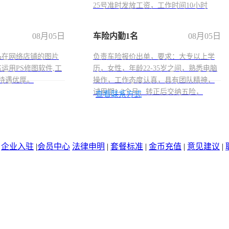
25号准时发放工资，工作时间10小时
08月05日
车险内勤1名
08月05日
品在网络店铺的图片
负责车险报价出单，要求：大专以上学
运用PS修图软件,工
历，女性，年龄22-35岁之间，熟悉电脑
待遇优厚。
操作，工作态度认真，具有团队精神，
试用期1-3个月，转正后交纳五险，
查看联系方式
|
企业入驻
|
会员中心
法律申明
|
套餐标准
|
金币充值
|
意见建议
|